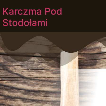
Karczma Pod
Stodołami
Dania na dowóz, pizza, jedzenie, imprezy
okolicznościowe
Galeria